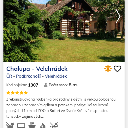
Chalupa - Velehrádek
ČR
-
Podkrkonoší
-
Velehrádek
8 os.
1307
Kód objektu:
Počet osob:
Zrekonstruovaná roubenka pro rodiny s dětmi, s velkou oplocenou
zahradou, zahradním grilem a potokem, poskytující soukromí,
pouhých 11 km od ZOO a Safari ve Dvoře Králové a spoustou
turisticky zajímavých…