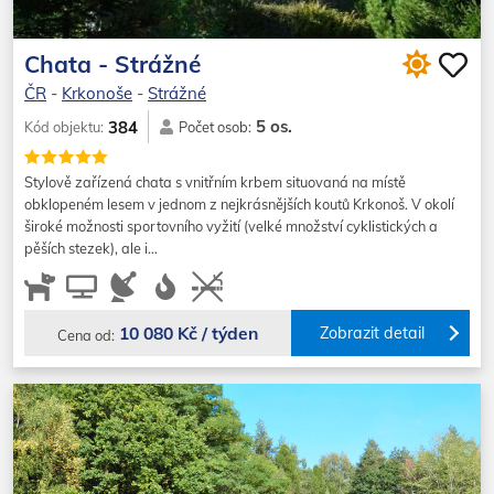
Chata - Strážné
ČR
-
Krkonoše
-
Strážné
5 os.
384
Kód objektu:
Počet osob:
Stylově zařízená chata s vnitřním krbem situovaná na místě
obklopeném lesem v jednom z nejkrásnějších koutů Krkonoš. V okolí
široké možnosti sportovního vyžití (velké množství cyklistických a
pěších stezek), ale i…
10 080 Kč / týden
Zobrazit detail
Cena od: