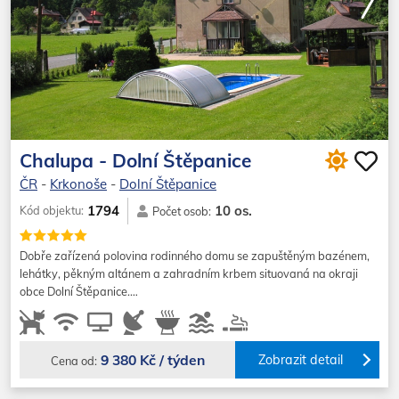
Chalupa - Dolní Štěpanice
ČR
-
Krkonoše
-
Dolní Štěpanice
10 os.
1794
Kód objektu:
Počet osob:
Dobře zařízená polovina rodinného domu se zapuštěným bazénem,
lehátky, pěkným altánem a zahradním krbem situovaná na okraji
obce Dolní Štěpanice.…
9 380 Kč / týden
Zobrazit detail
Cena od: