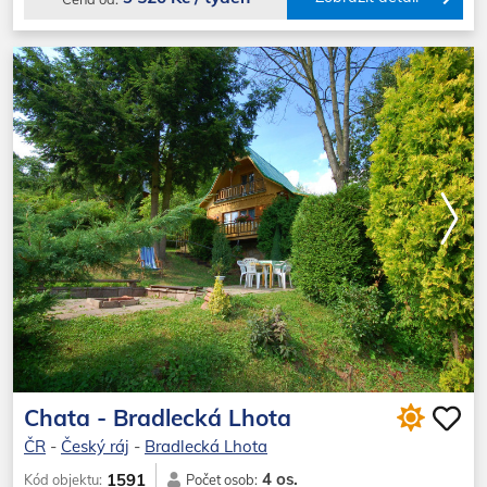
Chata - Bradlecká Lhota
ČR
-
Český ráj
-
Bradlecká Lhota
4 os.
1591
Kód objektu:
Počet osob: