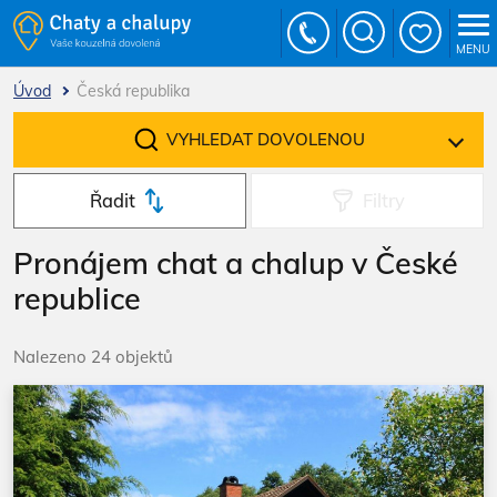
MENU
Úvod
Česká republika
VYHLEDAT DOVOLENOU
Řadit
Filtry
Pronájem chat a chalup v České
republice
Nalezeno 24 objektů