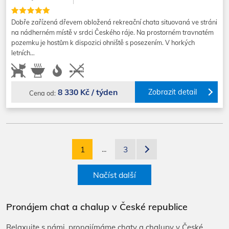
Dobře zařízená dřevem obložená rekreační chata situovaná ve stráni
na nádherném místě v srdci Českého ráje. Na prostorném travnatém
pozemku je hostům k dispozici ohniště s posezením. V horkých
letních…
8 330 Kč / týden
Zobrazit detail
Cena od:
1
...
3
Načíst další
Pronájem chat a chalup v České republice
Relaxujte s námi, pronajímáme chaty a chalupy v České