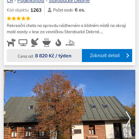
ČR
-
Podkrkonoší
-
Starobucké Debrné
6 os.
1263
Kód objektu:
Počet osob:
Rekreační chata na opravdu nádherném a klidném místě na okraji
malé osady v lese za vesničkou Starobucké Debrné.…
8 820 Kč / týden
Zobrazit detail
Cena od: