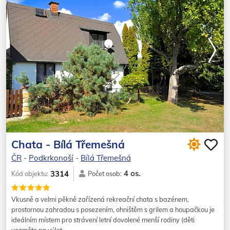
Chata - Bílá Třemešná
ČR
-
Podkrkonoší
-
Bílá Třemešná
4 os.
3314
Kód objektu:
Počet osob:
Vkusně a velmi pěkně zařízená rekreační chata s bazénem,
prostornou zahradou s posezením, ohništěm s grilem a houpačkou je
ideálním místem pro strávení letní dovolené menší rodiny (děti