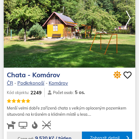
Chata - Komárov
ČR
-
Podkrkonoší
-
Komárov
5 os.
2249
Kód objektu:
Počet osob:
Menší velmi dobře zařízená chata s velkým oploceným pozemkem
situovaná na krásném a klidném místě u lesa.…
9 520 Kč / týden
Zobrazit detail
Cena od: