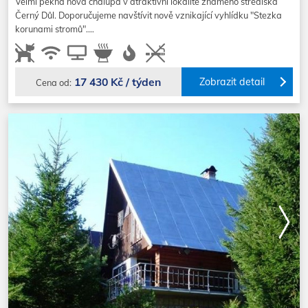
Velmi pěkná nová chalupa v atraktivní lokalitě známého střediska
Černý Důl. Doporučujeme navštívit nově vznikající vyhlídku "Stezka
korunami stromů".…
17 430 Kč / týden
Zobrazit detail
Cena od: