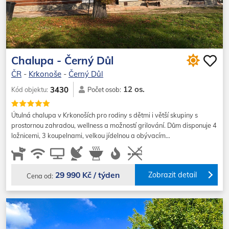
Chalupa - Černý Důl
ČR
-
Krkonoše
-
Černý Důl
12 os.
3430
Kód objektu:
Počet osob:
Útulná chalupa v Krkonoších pro rodiny s dětmi i větší skupiny s
prostornou zahradou, wellness a možností grilování. Dům disponuje 4
ložnicemi, 3 koupelnami, velkou jídelnou a obývacím…
29 990 Kč / týden
Zobrazit detail
Cena od: