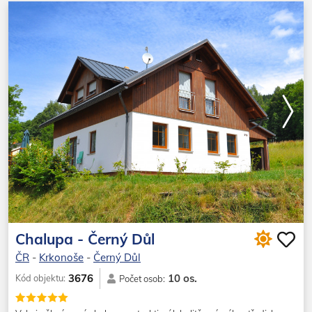
Chalupa - Černý Důl
ČR
-
Krkonoše
-
Černý Důl
10 os.
3676
Kód objektu:
Počet osob: