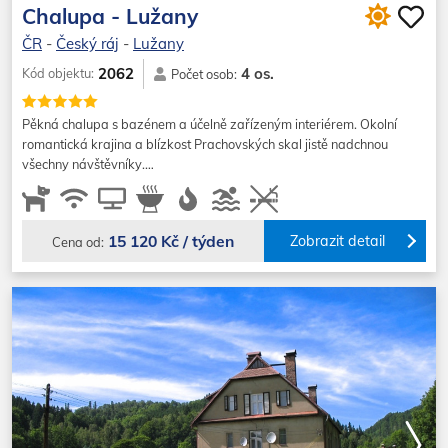
Chalupa - Lužany
ČR
-
Český ráj
-
Lužany
4 os.
2062
Kód objektu:
Počet osob:
Pěkná chalupa s bazénem a účelně zařízeným interiérem. Okolní
romantická krajina a blízkost Prachovských skal jistě nadchnou
všechny návštěvníky.…
15 120 Kč / týden
Zobrazit detail
Cena od: