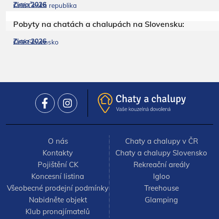
Zima 2026
Celá Česká republika
Pobyty na chatách a chalupách na Slovensku:
Zima 2026
Celé Slovensko
O nás
Chaty a chalupy v ČR
Kontakty
Chaty a chalupy Slovensko
Pojištění CK
Rekreační areály
Koncesní listina
Igloo
Všeobecné prodejní podmínky
Treehouse
Nabidněte objekt
Glamping
Klub pronajímatelů