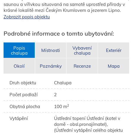
saunou a vířivkou situovaná na samotě uprostřed přírody v
krásné lokalitě mezi Českým Krumlovem a jezerem Lipno.
Hostům je k dispozici samostatná část zahrady, udírna,
Zobrazit popis objektu
posezení a gril.
Podrobné informace o tomto ubytování:
Popis
Vybavení
Místnosti
Exteriér
chalupa
chalupa
Okolí
Poznámky
Recenze
Mapa
Druh objektu
Chalupa
Počet podlaží
2
2
Obytná plocha
100 m
Vytápění
Ústřední topení Ústřední (kotel v
domě - obsl.pronajímatel),
(Ústřední vytápění celého objektu