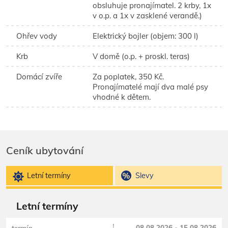
obsluhuje pronajímatel. 2 krby, 1x
v o.p. a 1x v zasklené verandě.)
Ohřev vody
Elektrický bojler (objem: 300 l)
Krb
V domě (o.p. + proskl. teras)
Domácí zvíře
Za poplatek, 350 Kč.
Pronajímatelé mají dva malé psy
vhodné k dětem.
Ceník ubytování
Letní termíny
Slevy
Letní termíny
08.08.2026 - 15.08.2026