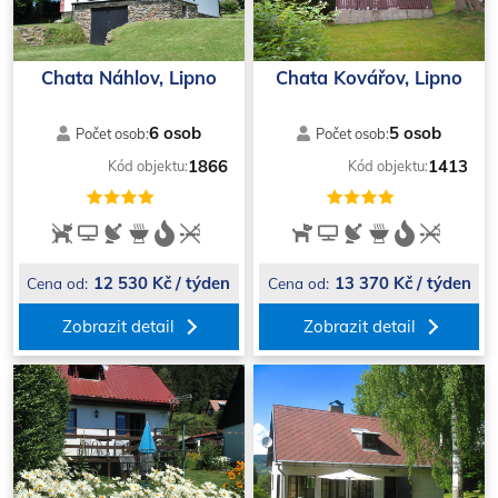
Chata Náhlov, Lipno
Chata Kovářov, Lipno
6 osob
5 osob
Počet osob:
Počet osob:
1866
1413
Kód objektu:
Kód objektu:
12 530 Kč / týden
13 370 Kč / týden
Cena od:
Cena od:
Zobrazit detail
Zobrazit detail