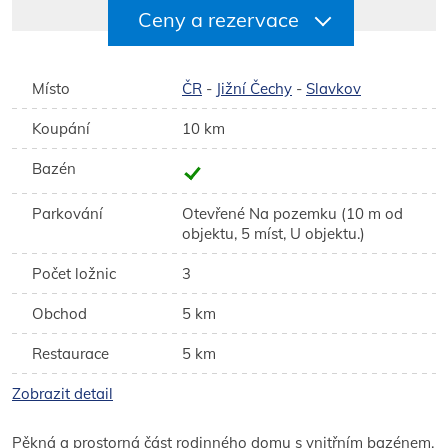
Ceny a rezervace
Místo
ČR
-
Jižní Čechy
-
Slavkov
Koupání
10 km
Bazén
Parkování
Otevřené Na pozemku (10 m od
objektu, 5 míst, U objektu.)
Počet ložnic
3
Obchod
5 km
Restaurace
5 km
Zobrazit detail
Pěkná a prostorná část rodinného domu s vnitřním bazénem,