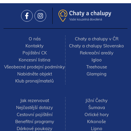
O nás
Chaty a chalupy v ČR
Kontakty
Chaty a chalupy Slovensko
Pojištění CK
Rekreační areály
Koncesní listina
Igloo
Všeobecné prodejní podmínky
Treehouse
Nabidněte objekt
Glamping
Klub pronajímatelů
Jak rezervovat
Jižní Čechy
Nejčastější dotazy
Šumava
Cestovní pojištění
Orlické hory
Benefitní programy
Krkonoše
Dárkové poukazy
Lipno