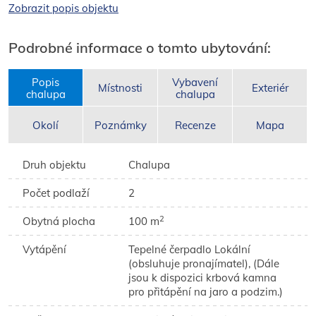
Zobrazit popis objektu
Podrobné informace o tomto ubytování:
Popis
Vybavení
Místnosti
Exteriér
chalupa
chalupa
Okolí
Poznámky
Recenze
Mapa
Druh objektu
Chalupa
Počet podlaží
2
2
Obytná plocha
100 m
Vytápění
Tepelné čerpadlo Lokální
(obsluhuje pronajímatel), (Dále
jsou k dispozici krbová kamna
pro přitápění na jaro a podzim.)