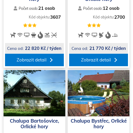
21 osob
12 osob
Počet osob:
Počet osob:
3607
2700
Kód objektu:
Kód objektu:
22 820 Kč / týden
21 770 Kč / týden
Cena od:
Cena od:
Zobrazit detail
Zobrazit detail
Chalupa Bartošovice,
Chalupa Bystřec, Orlické
Orlické hory
hory