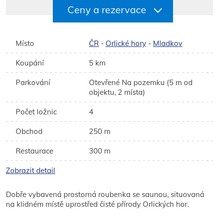
Ceny a rezervace
Místo
ČR
-
Orlické hory
-
Mladkov
Koupání
5 km
Parkování
Otevřené Na pozemku (5 m od
objektu, 2 místa)
Počet ložnic
4
Obchod
250 m
Restaurace
300 m
Zobrazit detail
Dobře vybavená prostorná roubenka se saunou, situovaná
na klidném místě uprostřed čisté přírody Orlických hor.