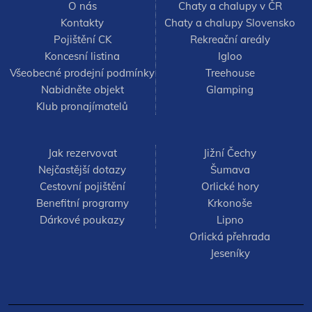
O nás
Chaty a chalupy v ČR
Kontakty
Chaty a chalupy Slovensko
Pojištění CK
Rekreační areály
Koncesní listina
Igloo
Všeobecné prodejní podmínky
Treehouse
Nabidněte objekt
Glamping
Klub pronajímatelů
Jak rezervovat
Jižní Čechy
Nejčastější dotazy
Šumava
Cestovní pojištění
Orlické hory
Benefitní programy
Krkonoše
Dárkové poukazy
Lipno
Orlická přehrada
Jeseníky