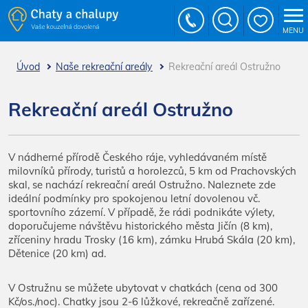
MENU
Úvod
Naše rekreační areály
Rekreační areál Ostružno
Rekreační areál Ostružno
V nádherné přírodě Českého ráje, vyhledávaném místě
milovníků přírody, turistů a horolezců, 5 km od Prachovských
skal, se nachází rekreační areál Ostružno. Naleznete zde
ideální podmínky pro spokojenou letní dovolenou vč.
sportovního zázemí. V případě, že rádi podnikáte výlety,
doporučujeme návštěvu
historického města Jičín (8 km),
zříceniny hradu Trosky (16 km), zámku Hrubá Skála (20 km),
Dětenice (20 km) ad.
V Ostružnu se můžete ubytovat v chatkách (cena od 300
Kč/os./noc). Chatky jsou 2-6 lůžkové, rekreačně zařízené.