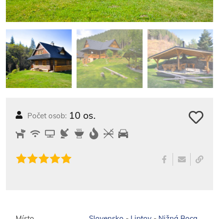
10 os.
Počet osob:
Místo
Slovensko
-
Liptov
-
Nižná Boca