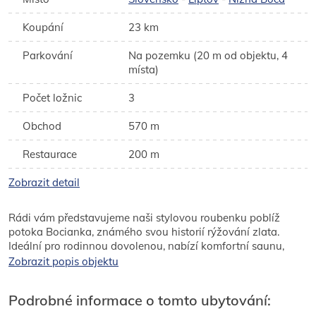
Koupání
23 km
Parkování
Na pozemku (20 m od objektu, 4
místa)
Počet ložnic
3
Obchod
570 m
Restaurace
200 m
Zobrazit detail
Rádi vám představujeme naši stylovou roubenku poblíž
potoka Bocianka, známého svou historií rýžování zlata.
Ideální pro rodinnou dovolenou, nabízí komfortní saunu,
koupací sud, houpačky, skluzavky a příjemné venkovní
Zobrazit popis objektu
posezení. Milovníci geocachingu ocení pět "kešek" v okolí,
které jsou skvělou příležitostí pro zábavné hledání pokladů.
Podrobné informace o tomto ubytování: