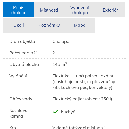
Popis
Vybavení
Místnosti
Exteriér
chalupa
chalupa
Okolí
Poznámky
Mapa
Druh objektu
Chalupa
Počet podlaží
2
2
Obytná plocha
145 m
Vytápění
Elektrika + tuhá paliva Lokální
(obsluhuje host), (teplovzdušný
krb, kachlová pec, konvektory)
Ohřev vody
Elektrický bojler (objem: 250 l)
Kachlová
kuchyň
kamna
Krb
V domě (obývací místnost)