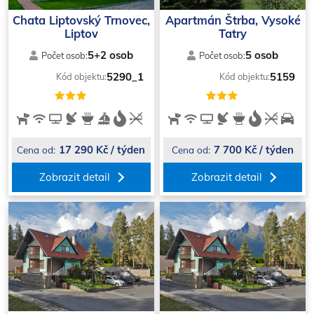
Chata Liptovský Trnovec,
Apartmán Štrba, Vysoké
Liptov
Tatry
5+2 osob
5 osob
Počet osob:
Počet osob:
5290_1
5159
Kód objektu:
Kód objektu:
17 290 Kč / týden
7 700 Kč / týden
Cena od:
Cena od:
Zobrazit detail
Zobrazit detail