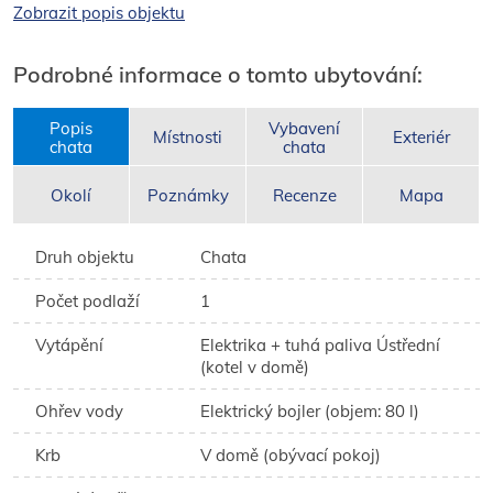
ideálních pro milovníky aktivního odpočinku. Tento krásný
Zobrazit popis objektu
areál nabízí perfektní kombinaci relaxace a sportovních
aktivit.
Podrobné informace o tomto ubytování:
Popis
Vybavení
Místnosti
Exteriér
chata
chata
Okolí
Poznámky
Recenze
Mapa
Druh objektu
Chata
Počet podlaží
1
Vytápění
Elektrika + tuhá paliva Ústřední
(kotel v domě)
Ohřev vody
Elektrický bojler (objem: 80 l)
Krb
V domě (obývací pokoj)