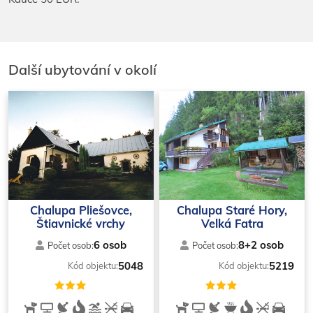
Další ubytování v okolí
Chalupa Pliešovce,
Chalupa Staré Hory,
Štiavnické vrchy
Velká Fatra
6 osob
8+2 osob
Počet osob:
Počet osob:
5048
5219
Kód objektu:
Kód objektu: