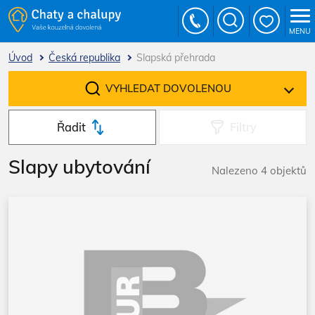
MENU
Úvod
Česká republika
Slapská přehrada
VYHLEDAT DOVOLENOU
Řadit
Filtry
Slapy ubytování
Nalezeno 4 objektů