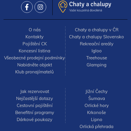
Český kras můžeme najít Koněpruské jeskyně, které jsou
jedinečné svou opálonosnou výzdobou a paleontologickými
nálezy. Zájemci o historii výroby aut v Mladé Boleslavi -
městě automobilů se mohou o pro toto město typickém
odvětví průmyslu více dozvědět v muzeu Škoda Auto.
O nás
Chaty a chalupy v ČR
Kontakty
Chaty a chalupy Slovensko
Pojištění CK
Rekreační areály
Koncesní listina
Igloo
Všeobecné prodejní podmínky
Treehouse
Nabidněte objekt
Glamping
Klub pronajímatelů
Jak rezervovat
Jižní Čechy
Nejčastější dotazy
Šumava
Cestovní pojištění
Orlické hory
Benefitní programy
Krkonoše
Dárkové poukazy
Lipno
Orlická přehrada