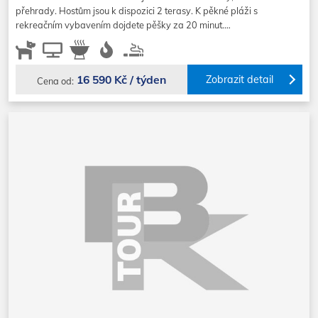
přehrady. Hostům jsou k dispozici 2 terasy. K pěkné pláži s
rekreačním vybavením dojdete pěšky za 20 minut.…
16 590 Kč / týden
Zobrazit detail
Cena od: