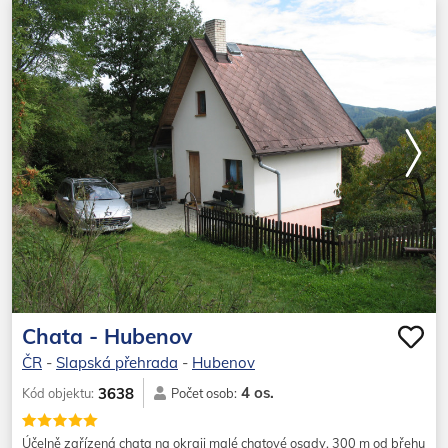
Chata - Hubenov
ČR
-
Slapská přehrada
-
Hubenov
4 os.
3638
Kód objektu:
Počet osob:
Účelně zařízená chata na okraji malé chatové osady, 300 m od břehu