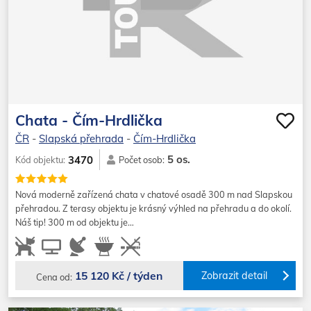
Chata - Čím-Hrdlička
ČR
-
Slapská přehrada
-
Čím-Hrdlička
5 os.
3470
Kód objektu:
Počet osob:
Nová moderně zařízená chata v chatové osadě 300 m nad Slapskou
přehradou. Z terasy objektu je krásný výhled na přehradu a do okolí.
Náš tip! 300 m od objektu je…
15 120 Kč / týden
Zobrazit detail
Cena od: