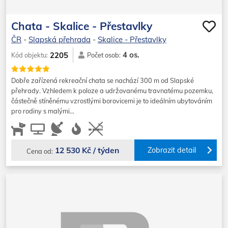
Chata - Skalice - Přestavlky
ČR
-
Slapská přehrada
-
Skalice - Přestavlky
4 os.
2205
Kód objektu:
Počet osob:
Dobře zařízená rekreační chata se nachází 300 m od Slapské
přehrady. Vzhledem k poloze a udržovanému travnatému pozemku,
částečně stíněnému vzrostlými borovicemi je to ideálním ubytováním
pro rodiny s malými…
12 530 Kč / týden
Zobrazit detail
Cena od: