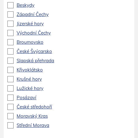
Beskydy
Západní Čechy
Jizerské hory
Východní Čechy
Broumovsko
České Švýcarsko
Slapská přehrada
Křivoklátsko
Krušné hory
Lužické hory
Posázaví
České středohoří
Moravský Kras
Střední Morava