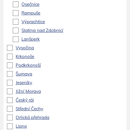
Osečnice
Rampuše
Výprachtice
Slatina nad Zdobnicí
Lanšperk
Vysočina
Krkonoše
Podkrkonoší
Šumava
Jeseníky
Jižní Morava
Český ráj
Střední Čechy
Orlická přehrada
Lipno