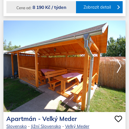
8 190 Kč / týden
Zobrazit detail
Cena od:
Apartmán - Veľký Meder
Slovensko
-
Jižní Slovensko
-
Veľký Meder