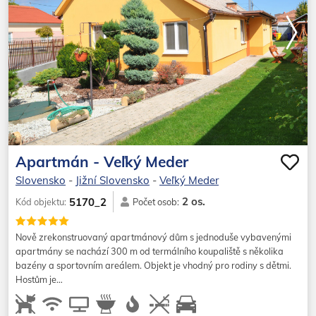
Apartmán - Veľký Meder
Slovensko
-
Jižní Slovensko
-
Veľký Meder
2 os.
5170_2
Kód objektu:
Počet osob:
Nově zrekonstruovaný apartmánový dům s jednoduše vybavenými
apartmány se nachází 300 m od termálního koupaliště s několika
bazény a sportovním areálem. Objekt je vhodný pro rodiny s dětmi.
Hostům je…