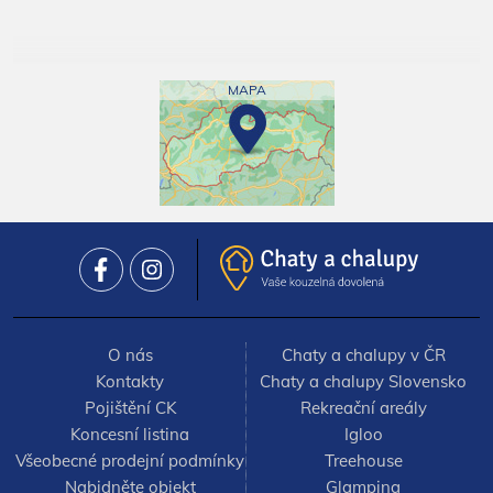
MAPA
O nás
Chaty a chalupy v ČR
Kontakty
Chaty a chalupy Slovensko
Pojištění CK
Rekreační areály
Koncesní listina
Igloo
Všeobecné prodejní podmínky
Treehouse
Nabidněte objekt
Glamping