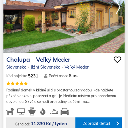
Chalupa - Veľký Meder
Slovensko
-
Jižní Slovensko
-
Veľký Meder
8 os.
5231
Kód objektu:
Počet osob:
Rodinný domek v klidné ulici s prostornou zahradou, kde najdete
pěkné venkovní posezení a gril, je ideálním místem pro pohodovou
dovolenou. Skvěle se hodí pro rodiny s dětmi - na…
11 830 Kč / týden
Zobrazit detail
Cena od: