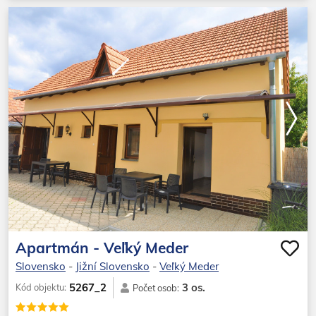
Apartmán - Veľký Meder
Slovensko
-
Jižní Slovensko
-
Veľký Meder
3 os.
5267_2
Kód objektu:
Počet osob: