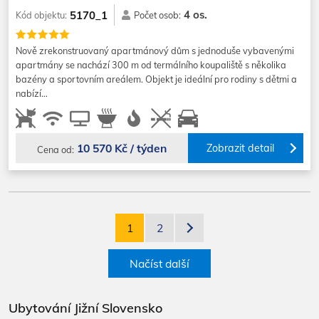
4 os.
5170_1
Kód objektu:
Počet osob:
Nově zrekonstruovaný apartmánový dům s jednoduše vybavenými
apartmány se nachází 300 m od termálního koupaliště s několika
bazény a sportovním areálem. Objekt je ideální pro rodiny s dětmi a
nabízí…
10 570 Kč / týden
Zobrazit detail
Cena od:
1
2
Načíst další
Ubytování Jižní Slovensko