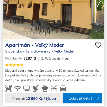
Apartmán - Veľký Meder
Slovensko
-
Jižní Slovensko
-
Veľký Meder
4 os.
5267_3
Kód objektu:
Počet osob:
Moderní apartmánový dům situovaný 10 minut chůze od termálního
koupaliště. Veľký Meder je vhodný nejen pro aktivní dovolenou rodin s
dětmi, ale i pro starší návštěvníky. Doporučujeme výlet do…
12 950 Kč / týden
Zobrazit detail
Cena od: