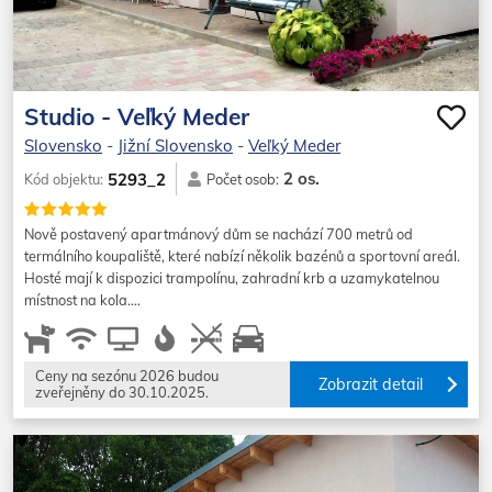
Studio - Veľký Meder
Slovensko
-
Jižní Slovensko
-
Veľký Meder
2 os.
5293_2
Kód objektu:
Počet osob:
Nově postavený apartmánový dům se nachází 700 metrů od
termálního koupaliště, které nabízí několik bazénů a sportovní areál.
Hosté mají k dispozici trampolínu, zahradní krb a uzamykatelnou
místnost na kola.…
Ceny na sezónu 2026 budou
Zobrazit detail
zveřejněny do 30.10.2025.