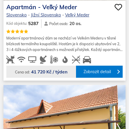
Apartmán - Veľký Meder
Slovensko
-
Jižní Slovensko
-
Veľký Meder
20 os.
5287
Kód objektu:
Počet osob:
Moderní apartmánový dům se nachází ve Velkém Mederu v těsné
blízkosti termálního koupaliště. Hostům je k dispozici ubytování ve 2,
3 i 4-lůžkových apartmánech s možností přistýlek. Každý apartmán…
41 720 Kč / týden
Zobrazit detail
Cena od: