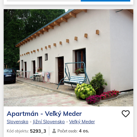
Apartmán - Veľký Meder
Slovensko
-
Jižní Slovensko
-
Veľký Meder
4 os.
5293_3
Kód objektu:
Počet osob: