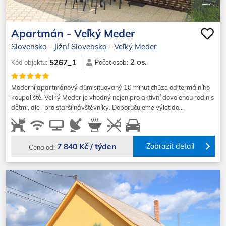
Apartmán - Veľký Meder
Slovensko
-
Jižní Slovensko
-
Veľký Meder
2 os.
5267_1
Kód objektu:
Počet osob:
Moderní apartmánový dům situovaný 10 minut chůze od termálního
koupaliště. Veľký Meder je vhodný nejen pro aktivní dovolenou rodin s
dětmi, ale i pro starší návštěvníky. Doporučujeme výlet do…
7 840 Kč / týden
Zobrazit detail
Cena od: