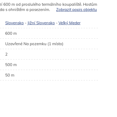
 600 m od proslulého termálního koupaliště. Hostům
rada s ohništěm a posezením.
Zobrazit popis objektu
Slovensko
-
Jižní Slovensko
-
Veľký Meder
600 m
Uzavřené Na pozemku (1 místo)
2
500 m
50 m