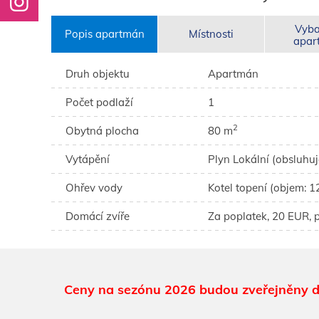
Vyba
Popis apartmán
Místnosti
apar
Druh objektu
Apartmán
Počet podlaží
1
2
Obytná plocha
80 m
Vytápění
Plyn Lokální (obsluhuj
Ohřev vody
Kotel topení (objem: 12
Domácí zvíře
Za poplatek, 20 EUR, p
Ceny na sezónu 2026 budou zveřejněny d