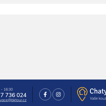
 - 16:30
7 736 024
rvace@bktour.cz