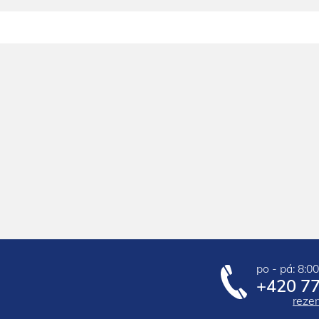
po - pá: 8:00
+420 77
reze