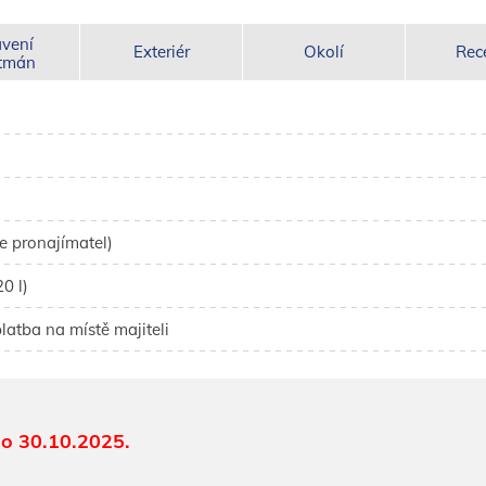
vení
Exteriér
Okolí
Rec
tmán
e pronajímatel)
0 l)
latba na místě majiteli
o 30.10.2025.