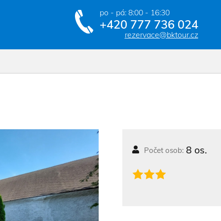
po - pá: 8:00 - 16:30
+420 777 736 024
rezervace@bktour.cz
8 os.
Počet osob: