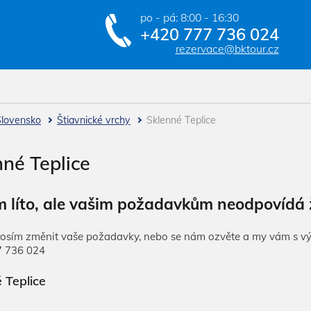
po - pá: 8:00 - 16:30
+420 777 736 024
rezervace@bktour.cz
Slovensko
Štiavnické vrchy
Sklenné Teplice
nné Teplice
m líto, ale vašim požadavkům neodpovídá 
rosím změnit vaše požadavky, nebo se nám ozvěte a my vám s 
7 736 024
 Teplice