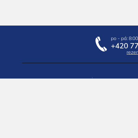
po - pá: 8:00
+420 77
reze
O nás
Chaty 
Kontakty
Chaty 
Pojištění CK
Rekreač
Koncesní listina
Igloo
Všeobecné prodejní podmínky
Treeho
Nabidněte objekt
Glampi
Klub pronajímatelů