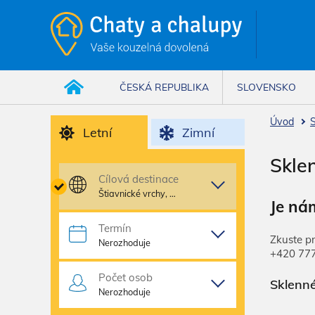
ČESKÁ REPUBLIKA
SLOVENSKO
Úvod
Letní
Zimní
Skle
Cílová destinace
Štiavnické vrchy, …
Je ná
Termín
Zkuste p
Nerozhoduje
+420 77
Počet osob
Sklenné
Nerozhoduje