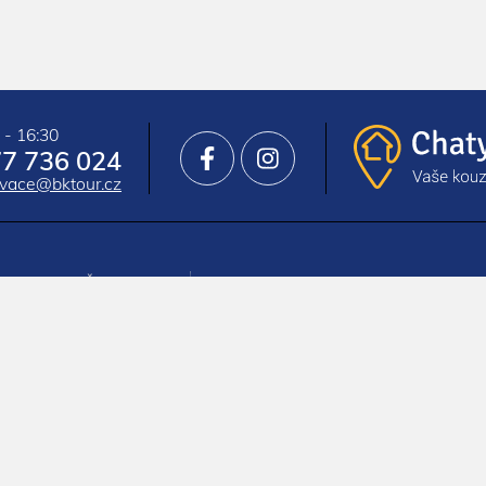
 - 16:30
7 736 024
rvace@bktour.cz
a chalupy v ČR
Jak rezervovat
a chalupy Slovensko
Nejčastější dotazy
ní areály
Cestovní pojištění
Benefitní programy
use
Dárkové poukazy
ng