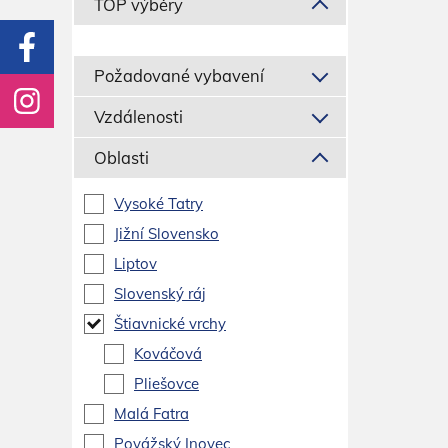
TOP výběry
Požadované vybavení
Vzdálenosti
Oblasti
Vysoké Tatry
Jižní Slovensko
Liptov
Slovenský ráj
Štiavnické vrchy
Kováčová
Pliešovce
Malá Fatra
Povážský Inovec