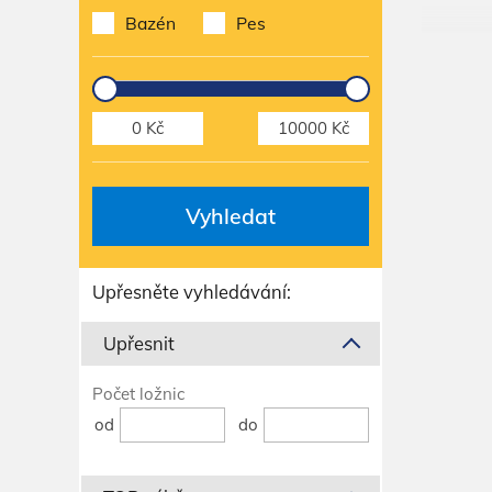
Bazén
Pes
Vyhledat
Upřesněte vyhledávání:
Upřesnit
Počet ložnic
od
do