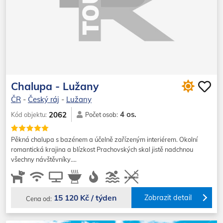
Chalupa - Lužany
ČR
-
Český ráj
-
Lužany
4 os.
2062
Kód objektu:
Počet osob:
Pěkná chalupa s bazénem a účelně zařízeným interiérem. Okolní
romantická krajina a blízkost Prachovských skal jistě nadchnou
všechny návštěvníky.…
15 120 Kč / týden
Zobrazit detail
Cena od: