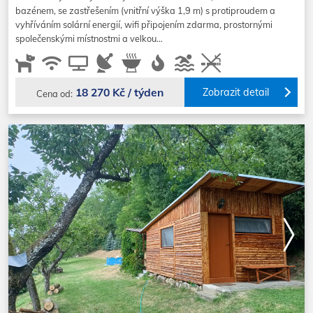
bazénem, se zastřešením (vnitřní výška 1,9 m) s protiproudem a
vyhříváním solární energií, wifi připojením zdarma, prostornými
společenskými místnostmi a velkou…
18 270 Kč / týden
Zobrazit detail
Cena od: