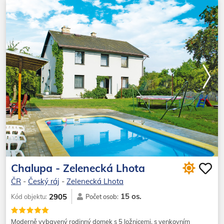
Chalupa - Zelenecká Lhota
ČR
-
Český ráj
-
Zelenecká Lhota
15 os.
2905
Kód objektu:
Počet osob:
Moderně vybavený rodinný domek s 5 ložnicemi, s venkovním