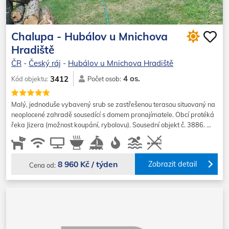
Chalupa - Hubálov u Mnichova
Hradiště
ČR
-
Český ráj
-
Hubálov u Mnichova Hradiště
4 os.
3412
Kód objektu:
Počet osob:
Malý, jednoduše vybavený srub se zastřešenou terasou situovaný na
neoplocené zahradě sousedící s domem pronajímatele. Obcí protéká
řeka Jizera (možnost koupání, rybolovu). Sousední objekt č. 3886. …
8 960 Kč / týden
Zobrazit detail
Cena od: