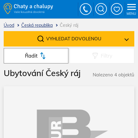
MENU
Úvod
Česká republika
Český ráj
VYHLEDAT DOVOLENOU
Řadit
Filtry
Ubytování Český ráj
Nalezeno 4 objektů