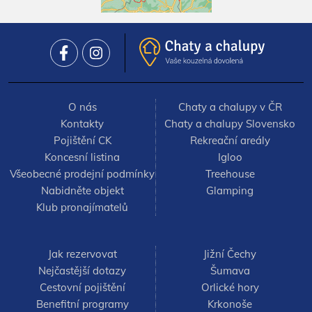
v okresu Semily hledat nějakou přírodní zajímavost, určitě
navštivte přírodní rezervaci Hruboskalsko. Na okraji
rozsáhlého skalního města se nachází zámek Hrubá Skála.
Tradiční akcí v okresu je Semilský paroháč - přehlídka
divadelních a loutkářských souborů. Návštěvníci se mohou
těšit na velké množství pohádek, akce je tedy vhodná pro
děti.
O nás
Chaty a chalupy v ČR
Kontakty
Chaty a chalupy Slovensko
V muzeu Semily probíhá Velikonoční jarmark. Na podzim se
v Chuchelně koná Dýňobraní - při poslechu hudby si zde
Pojištění CK
Rekreační areály
mohou návštěvníci vyřezat svou vlastní dýni a ochutnat
Koncesní listina
Igloo
dýňové speciality.
Všeobecné prodejní podmínky
Treehouse
Nabidněte objekt
Glamping
Klub pronajímatelů
Jak rezervovat
Jižní Čechy
Nejčastější dotazy
Šumava
Cestovní pojištění
Orlické hory
Benefitní programy
Krkonoše