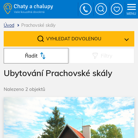
MENU
Úvod
Prachovské skály
VYHLEDAT DOVOLENOU
Řadit
Filtry
Ubytování Prachovské skály
Nalezeno 2 objektů