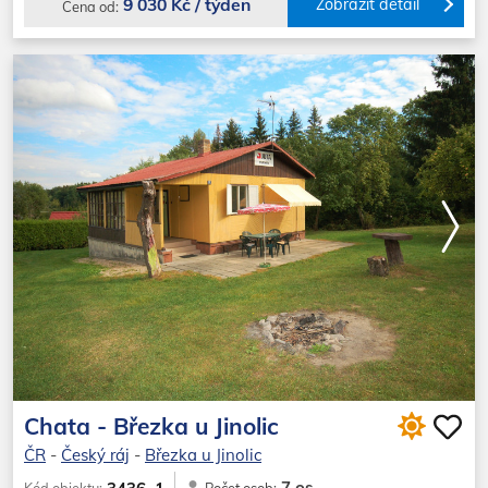
9 030 Kč / týden
Zobrazit detail
Cena od:
Chata - Březka u Jinolic
ČR
-
Český ráj
-
Březka u Jinolic
7 os.
Kód objektu: