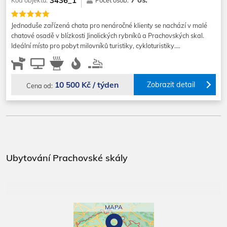
3436_1
Počet osob:
Jednoduše zařízená chata pro nenáročné klienty se nachází v malé
chatové osadě v blízkosti Jinolických rybníků a Prachovských skal.
Ideální místo pro pobyt milovníků turistiky, cykloturistiky.…
10 500 Kč / týden
Zobrazit detail
Cena od:
Ubytování Prachovské skály
MAPA