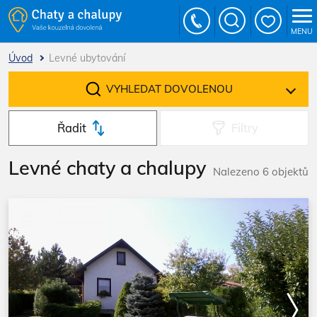
MENU
Úvod
Levné ubytování
VYHLEDAT DOVOLENOU
Řadit
Filtry
Levné chaty a chalupy
Nalezeno 6 objektů