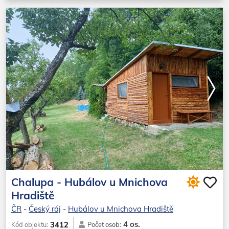
Chalupa - Hubálov u Mnichova
Hradiště
ČR
-
Český ráj
-
Hubálov u Mnichova Hradiště
4 os.
3412
Kód objektu:
Počet osob: