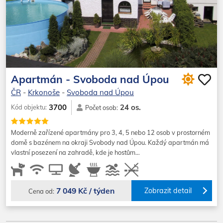
Apartmán - Svoboda nad Úpou
ČR
-
Krkonoše
-
Svoboda nad Úpou
24 os.
3700
Kód objektu:
Počet osob:
Moderně zařízené apartmány pro 3, 4, 5 nebo 12 osob v prostorném
domě s bazénem na okraji Svobody nad Úpou. Každý apartmán má
vlastní posezení na zahradě, kde je hostům…
7 049 Kč / týden
Zobrazit detail
Cena od: