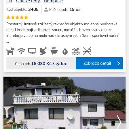
ČR
-
Orlické hory
-
Rampuše
19 os.
3405
Kód objektu:
Počet osob:
Prostorný, luxusně zařízený rekreační objekt v malebné podhorské
obci. Hosté mají k dispozici saunu, masážní bazén s vířivkou, ze
kterého je vstup na molo nad okrasným rybníčkem, sportovní náčiní,
…
16 030 Kč / týden
Zobrazit detail
Cena od: