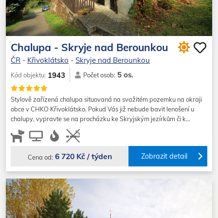
Chalupa - Skryje nad Berounkou
ČR
-
Křivoklátsko
-
Skryje nad Berounkou
5 os.
1943
Kód objektu:
Počet osob:
Stylově zařízená chalupa situovaná na svažitém pozemku na okraji
obce v CHKO Křivoklátsko. Pokud Vás již nebude bavit lenošení u
chalupy, vypravte se na procházku ke Skryjským jezírkům či k…
6 720 Kč / týden
Zobrazit detail
Cena od: