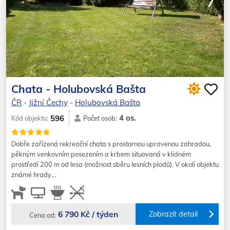
Chata - Holubovská Bašta
ČR
-
Jižní Čechy
-
Holubovská Bašta
4 os.
596
Kód objektu:
Počet osob:
Dobře zařízená rekreační chata s prostornou upravenou zahradou,
pěkným venkovním posezením a krbem situovaná v klidném
prostředí 200 m od lesa (možnost sběru lesních plodů). V okolí objektu
známé hrady…
6 790 Kč / týden
Zobrazit detail
Cena od: