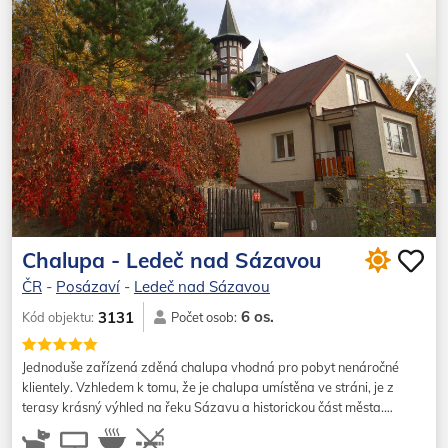
Chalupa - Ledeč nad Sázavou
ČR
-
Posázaví
-
Ledeč nad Sázavou
6 os.
3131
Kód objektu:
Počet osob:
Jednoduše zařízená zděná chalupa vhodná pro pobyt nenáročné
klientely. Vzhledem k tomu, že je chalupa umístěna ve stráni, je z
terasy krásný výhled na řeku Sázavu a historickou část města.…