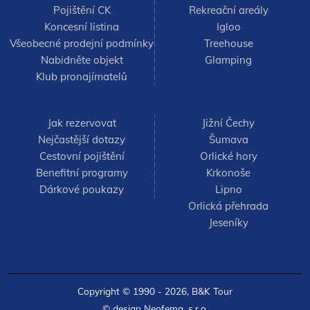
Pojištění CK
Rekreační areály
Koncesní listina
Igloo
Všeobecné prodejní podmínky
Treehouse
Nabidněte objekt
Glamping
Klub pronajímatelů
Jak rezervovat
Jižní Čechy
Nejčastější dotazy
Šumava
Cestovní pojištění
Orlické hory
Benefitní programy
Krkonoše
Dárkové poukazy
Lipno
Orlická přehrada
Jeseníky
Copyright © 1990 - 2026,
B&K Tour
© design
Neofema, s.r.o.