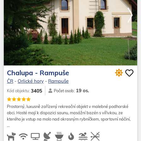
Chalupa - Rampuše
ČR
-
Orlické hory
-
Rampuše
19 os.
3405
Kód objektu:
Počet osob:
Prostorný, luxusně zařízený rekreační objekt v malebné podhorské
obci. Hosté mají k dispozici saunu, masážní bazén s vířivkou, ze
kterého je vstup na molo nad okrasným rybníčkem, sportovní náčiní,
…