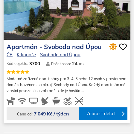
Apartmán - Svoboda nad Úpou
ČR
-
Krkonoše
-
Svoboda nad Úpou
24 os.
3700
Kód objektu:
Počet osob:
Moderně zařízené apartmány pro 3, 4, 5 nebo 12 osob v prostorném
domě s bazénem na okraji Svobody nad Úpou. Každý apartmán má
vlastní posezení na zahradě, kde je hostům…
7 049 Kč / týden
Zobrazit detail
Cena od: