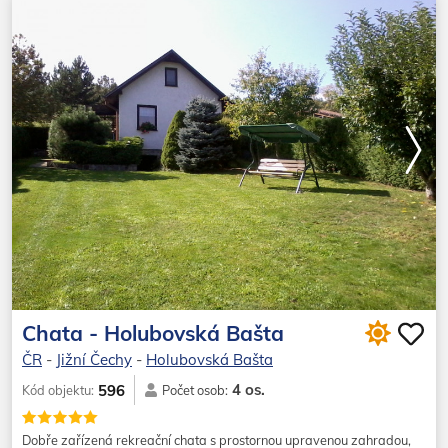
Chata - Holubovská Bašta
ČR
-
Jižní Čechy
-
Holubovská Bašta
4 os.
596
Kód objektu:
Počet osob:
Dobře zařízená rekreační chata s prostornou upravenou zahradou,