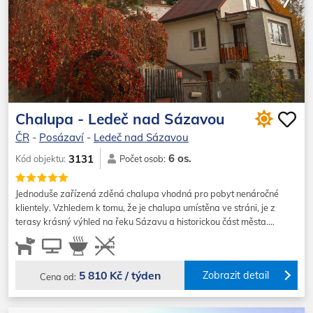
Chalupa - Ledeč nad Sázavou
ČR
-
Posázaví
-
Ledeč nad Sázavou
6 os.
3131
Kód objektu:
Počet osob:
Jednoduše zařízená zděná chalupa vhodná pro pobyt nenáročné
klientely. Vzhledem k tomu, že je chalupa umístěna ve stráni, je z
terasy krásný výhled na řeku Sázavu a historickou část města.…
5 810 Kč / týden
Zobrazit detail
Cena od: