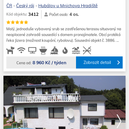
ČR
-
Český ráj
-
Hubálov u Mnichova Hradiště
4 os.
3412
Kód objektu:
Počet osob:
Malý, jednoduše vybavený srub se zastřešenou terasou situovaný na
neoplocené zahradě sousedící s domem pronajímatele. Obcí protéká
řeka Jizera (možnost koupání, rybolovu). Sousední objekt č. 3886. …
8 960 Kč / týden
Zobrazit detail
Cena od: