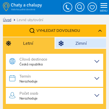
MENU
Úvod
Levné ubytování
VYHLEDAT DOVOLENOU
Letní
Zimní
Cílová destinace
Česká republika
Termín
Nerozhoduje
Počet osob
Nerozhoduje