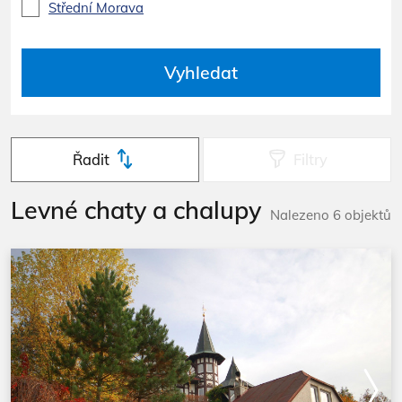
Střední Morava
Vyhledat
Řadit
Filtry
Levné chaty a chalupy
Nalezeno 6 objektů