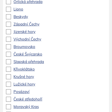
Orlická přehrada
Lipno
Beskydy
Západní Čechy
Jizerské hory
Východní Čechy
Broumovsko
České Švýcarsko
Slapská přehrada
Křivoklátsko
Krušné hory
Lužické hory
Posázaví
České středohoří
Moravský Kras