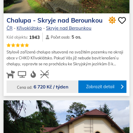
Chalupa - Skryje nad Berounkou
ČR
-
Křivoklátsko
-
Skryje nad Berounkou
5 os.
1943
Kód objektu:
Počet osob:
Stylově zařízená chalupa situovaná na svažitém pozemku na okraji
obce v CHKO Křivoklátsko. Pokud Vás již nebude bavit lenošení u
chalupy, vypravte se na procházku ke Skryjským jezírkům či k…
6 720 Kč / týden
Zobrazit detail
Cena od: