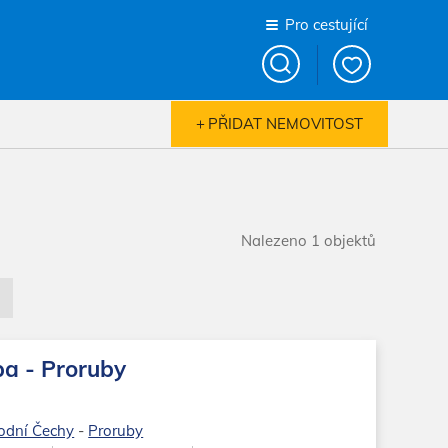
Pro cestující
PŘIDAT NEMOVITOST
Nalezeno 1 objektů
a - Proruby
odní Čechy
-
Proruby