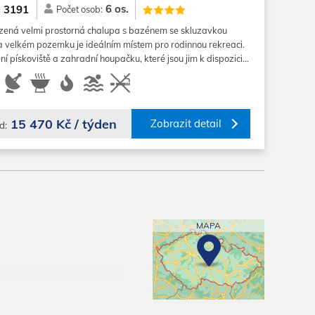
6 os.
3191
:
Počet osob:
zená velmi prostorná chalupa s bazénem se skluzavkou
a velkém pozemku je ideálním místem pro rodinnou rekreaci.
cení pískoviště a zahradní houpačku, které jsou jim k dispozici…
15 470 Kč / týden
Zobrazit detail
d:
MAPA