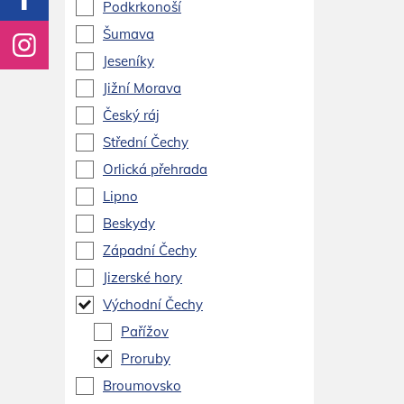
Podkrkonoší
Šumava
Jeseníky
Jižní Morava
Český ráj
Střední Čechy
Orlická přehrada
Lipno
Beskydy
Západní Čechy
Jizerské hory
Východní Čechy
Pařížov
Proruby
Broumovsko