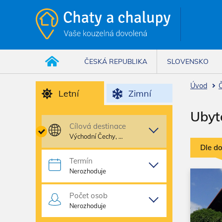
ČESKÁ REPUBLIKA
SLOVENSKO
Úvod
Č
Letní
Zimní
Ubyt
Cílová destinace
Východní Čechy, …
Dle d
Termín
Nerozhoduje
Počet osob
Nerozhoduje