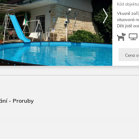
Kód objektu
Vkusně zaří
situovaná n
Děti jistě o
Cena o
ní - Proruby