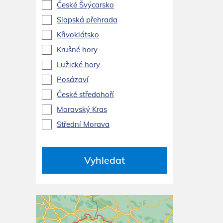
České Švýcarsko
Slapská přehrada
Křivoklátsko
Krušné hory
Lužické hory
Posázaví
České středohoří
Moravský Kras
Střední Morava
Vyhledat