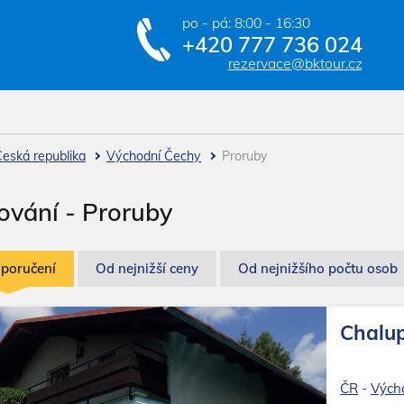
po - pá: 8:00 - 16:30
+420 777 736 024
rezervace@bktour.cz
eská republika
Východní Čechy
Proruby
ování - Proruby
oporučení
Od nejnižší ceny
Od nejnižšího počtu osob
Chalup
ČR
-
Vých