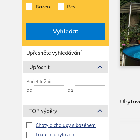
Bazén
Pes
Vyhledat
Upřesněte vyhledávání:
Upřesnit
Počet ložnic
od
do
Ubytová
TOP výběry
Chaty a chalupy s bazénem
Luxusní ubytování