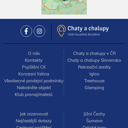
O nás
Chaty a chalupy v ČR
Kontakty
Chaty a chalupy Slovensko
Pojištění CK
Rekreační areály
Koncesní listina
Igloo
Všeobecné prodejní podmínky
Treehouse
Nabidněte objekt
Glamping
Klub pronajímatelů
Jak rezervovat
Jižní Čechy
Nejčastější dotazy
Šumava
Cestovní pojištění
Orlické hory