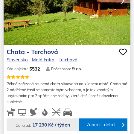
Chata - Terchová
Slovensko
-
Malá Fatra
-
Terchová
9 os.
5532
Kód objektu:
Počet osob:
Pěkně zařízená roubená chata situovaná na klidném místě. Chata má
2 oddělené části se samostatným vchodem, a je tak vhodným
ubytováním pro 2 spřátelené rodiny, které chtějí prožít dovolenou
společně.…
17 290 Kč / týden
Zobrazit detail
Cena od: