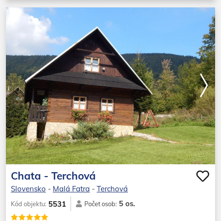
Chata - Terchová
Slovensko
-
Malá Fatra
-
Terchová
5 os.
5531
Kód objektu:
Počet osob: