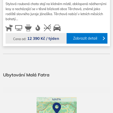
Stylová roubená chata stojí na klidném místě, obklopená nádhernými
lesy a nacházející se v těsné blízkosti obce Těrchová, známé jako
rodiště slavného Juraje Jánošíka. Těrchová nabízí v letních měsících
bohatý…
12 390 Kč / týden
Zobrazit detail
Cena od:
Ubytování Malá Fatra
MAPA