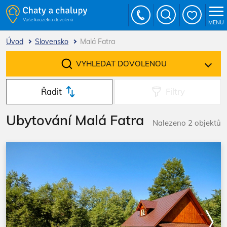
MENU
Úvod
Slovensko
Malá Fatra
VYHLEDAT DOVOLENOU
Řadit
Filtry
Ubytování Malá Fatra
Nalezeno 2 objektů