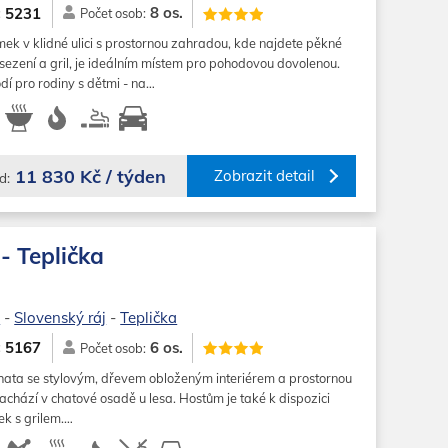
8 os.
5231
:
Počet osob:
ek v klidné ulici s prostornou zahradou, kde najdete pěkné
sezení a gril, je ideálním místem pro pohodovou dovolenou.
dí pro rodiny s dětmi - na…
11 830 Kč / týden
Zobrazit detail
d:
- Teplička
o
-
Slovenský ráj
-
Teplička
6 os.
5167
:
Počet osob:
hata se stylovým, dřevem obloženým interiérem a prostornou
achází v chatové osadě u lesa. Hostům je také k dispozici
ek s grilem.…