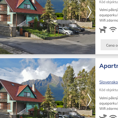
Kód objektu
Velmi pěkný
aquaparku Po
Wifi zdarm
Cena o
Apart
Slovensk
Kód objektu
Velmi pěkný
aquaparku Po
Wifi zdarm