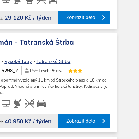
29 120 Kč / týden
Zobrazit detail
d:
mán - Tatranská Štrba
o
-
Vysoké Tatry
-
Tatranská Štrba
9 os.
5298_2
:
Počet osob:
 apartmán vzdálený 11 km od Štrbského plesa a 18 km od
prad. Vhodné pro milovníky horské turistiky. K dispozici je
a.…
40 950 Kč / týden
Zobrazit detail
d: