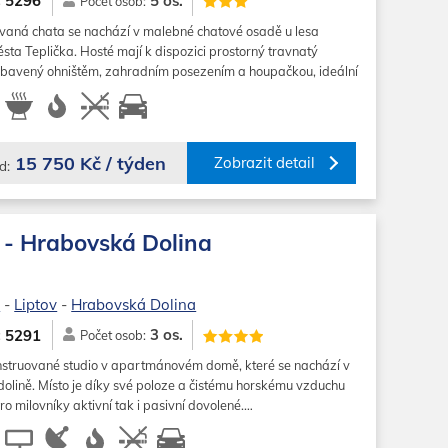
5 os.
5296
:
Počet osob:
vaná chata se nachází v malebné chatové osadě u lesa
ta Teplička. Hosté mají k dispozici prostorný travnatý
avený ohništěm, zahradním posezením a houpačkou, ideální
i a…
15 750 Kč / týden
Zobrazit detail
d:
 - Hrabovská Dolina
o
-
Liptov
-
Hrabovská Dolina
3 os.
5291
:
Počet osob:
struované studio v apartmánovém domě, které se nachází v
olině. Místo je díky své poloze a čistému horskému vzduchu
pro milovníky aktivní tak i pasivní dovolené.…