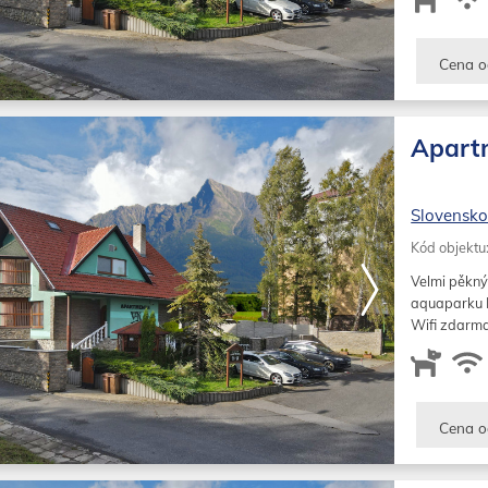
Cena o
Apart
Slovensk
Kód objektu
Velmi pěkný
aquaparku Po
Wifi zdarm
Cena o