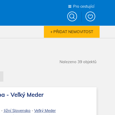
Pro cestující
PŘIDAT NEMOVITOST
Nalezeno 39 objektů
a - Veľký Meder
o
-
Jižní Slovensko
-
Veľký Meder