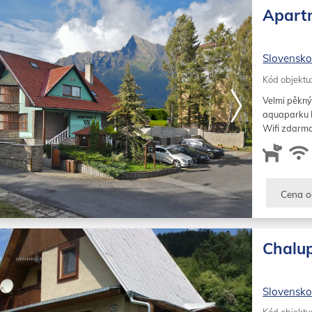
Apart
Slovensk
Kód objektu
Velmi pěkný
aquaparku Po
Wifi zdarm
Cena o
Chalup
Slovensk