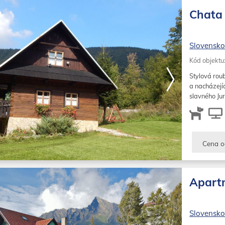
Chata 
Slovensk
Kód objektu
Stylová rou
a nacházejíc
slavného Jur
Cena o
Apart
Slovensk