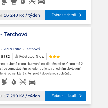
16 240 Kč / týden
Zobrazit detail
d:
- Terchová
o
-
Malá Fatra
-
Terchová
9 os.
5532
:
Počet osob:
ená roubená chata situovaná na klidném místě. Chata má 2
sti se samostatným vchodem, a je tak vhodným ubytováním
lené rodiny, které chtějí prožít dovolenou společně.…
17 290 Kč / týden
Zobrazit detail
d: