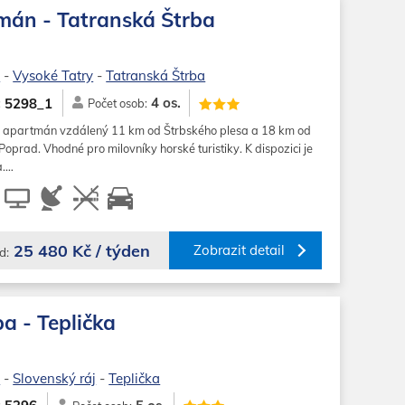
mán - Tatranská Štrba
o
-
Vysoké Tatry
-
Tatranská Štrba
4 os.
5298_1
:
Počet osob:
 apartmán vzdálený 11 km od Štrbského plesa a 18 km od
prad. Vhodné pro milovníky horské turistiky. K dispozici je
a.…
25 480 Kč / týden
Zobrazit detail
d:
a - Teplička
o
-
Slovenský ráj
-
Teplička