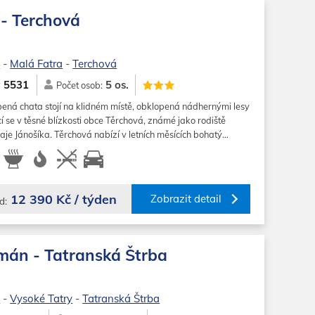
- Terchová
o
-
Malá Fatra
-
Terchová
5 os.
5531
:
Počet osob:
bená chata stojí na klidném místě, obklopená nádhernými lesy
í se v těsné blízkosti obce Těrchová, známé jako rodiště
aje Jánošíka. Těrchová nabízí v letních měsících bohatý…
12 390 Kč / týden
Zobrazit detail
d:
mán - Tatranská Štrba
o
-
Vysoké Tatry
-
Tatranská Štrba