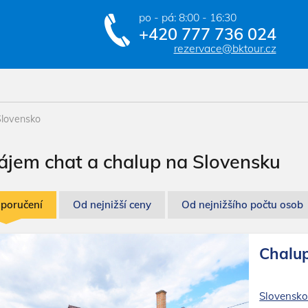
po - pá: 8:00 - 16:30
+420 777 736 024
rezervace@bktour.cz
Slovensko
ájem chat a chalup na Slovensku
oporučení
Od nejnižší ceny
Od nejnižšího počtu osob
Chalup
Slovensk