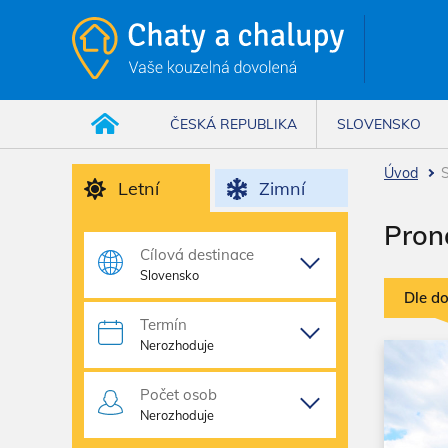
ČESKÁ REPUBLIKA
SLOVENSKO
Úvod
Letní
Zimní
Pron
Cílová destinace
Slovensko
Dle d
Termín
Nerozhoduje
Počet osob
Nerozhoduje