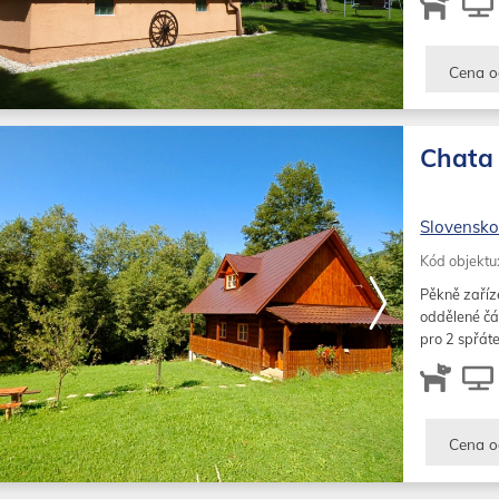
Cena o
Chata 
Slovensk
Kód objektu
Pěkně zaříz
oddělené čá
pro 2 spřáte
Cena o