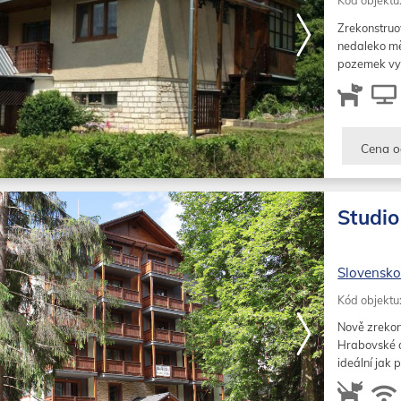
Kód objektu
Zrekonstruo
nedaleko měs
pozemek vyb
pro relaxac
Cena o
Studio
Slovensk
Kód objektu
Nově zrekon
Hrabovské d
ideální jak 