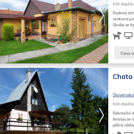
Kód objektu
Rodinný dom
venkovní po
Skvěle se ho
Cena o
Chata 
Slovensk
Kód objektu
Rekreační c
terasou se n
pěkný altán