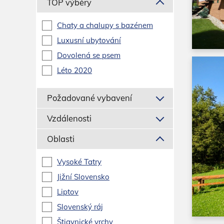
TOP výběry
Chaty a chalupy s bazénem
Luxusní ubytování
Dovolená se psem
Léto 2020
Požadované vybavení
Vzdálenosti
Oblasti
Vysoké Tatry
Jižní Slovensko
Liptov
Slovenský ráj
Štiavnické vrchy