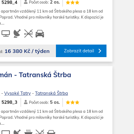
2 os.
5298_4
:
Počet osob:
 apartmán vzdálený 11 km od Štrbského plesa a 18 km od
prad. Vhodné pro milovníky horské turistiky. K dispozici je
a.…
16 380 Kč / týden
Zobrazit detail
d:
mán - Tatranská Štrba
o
-
Vysoké Tatry
-
Tatranská Štrba
5 os.
5298_3
:
Počet osob:
 apartmán vzdálený 11 km od Štrbského plesa a 18 km od
prad. Vhodné pro milovníky horské turistiky. K dispozici je
a.…