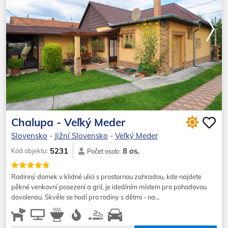
Chalupa - Veľký Meder
Slovensko
-
Jižní Slovensko
-
Veľký Meder
8 os.
5231
Kód objektu:
Počet osob:
Rodinný domek v klidné ulici s prostornou zahradou, kde najdete
pěkné venkovní posezení a gril, je ideálním místem pro pohodovou
dovolenou. Skvěle se hodí pro rodiny s dětmi - na…