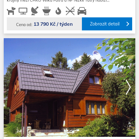
krajiny mezi CHKO Velká Fatra a NP Nízké Tatry nabízí…
13 790 Kč / týden
Zobrazit detail
Cena od: