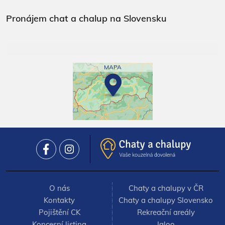
Pronájem chat a chalup na Slovensku
MAPA
O nás
Chaty a chalupy v ČR
Kontakty
Chaty a chalupy Slovensko
Pojištění CK
Rekreační areály
Koncesní listina
Igloo