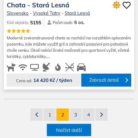
Chata - Stará Lesná
Slovensko
-
Vysoké Tatry
-
Stará Lesná
6 os.
5155
Kód objektu:
Počet osob:
Moderně zrekonstruovaná chata se nachází na rozsáhlém oploceném
pozemku, kde můžete využít gril a zahradní posezení pro pohodové
chvíle venku. Okolí nabízí široké možnosti pro sportovní vyžití, včetně
turistiky, cykloturistiky,…
14 420 Kč / týden
Zobrazit detail
Cena od:
1
2
3
4
Načíst další