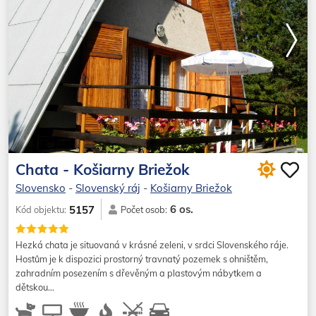
Chata - Košiarny Briežok
Slovensko
-
Slovenský ráj
-
Košiarny Briežok
6 os.
5157
Kód objektu:
Počet osob:
Hezká chata je situovaná v krásné zeleni, v srdci Slovenského ráje.
Hostům je k dispozici prostorný travnatý pozemek s ohništěm,
zahradním posezením s dřevěným a plastovým nábytkem a
dětskou…