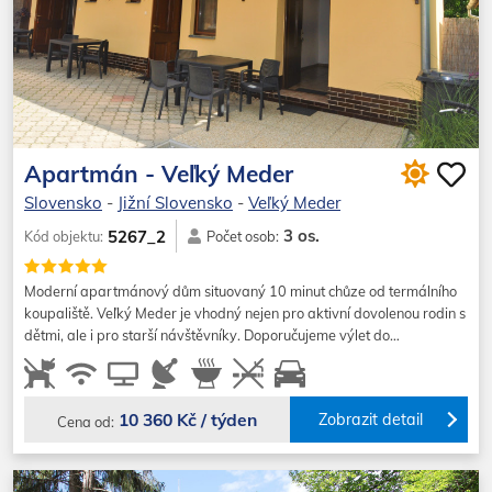
Apartmán - Veľký Meder
Slovensko
-
Jižní Slovensko
-
Veľký Meder
3 os.
5267_2
Kód objektu:
Počet osob:
Moderní apartmánový dům situovaný 10 minut chůze od termálního
koupaliště. Veľký Meder je vhodný nejen pro aktivní dovolenou rodin s
dětmi, ale i pro starší návštěvníky. Doporučujeme výlet do…
10 360 Kč / týden
Zobrazit detail
Cena od: