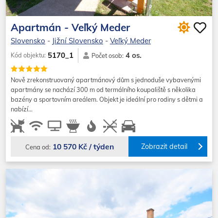
Apartmán - Veľký Meder
Slovensko
-
Jižní Slovensko
-
Veľký Meder
4 os.
5170_1
Kód objektu:
Počet osob:
Nově zrekonstruovaný apartmánový dům s jednoduše vybavenými
apartmány se nachází 300 m od termálního koupaliště s několika
bazény a sportovním areálem. Objekt je ideální pro rodiny s dětmi a
nabízí…
10 570 Kč / týden
Zobrazit detail
Cena od: