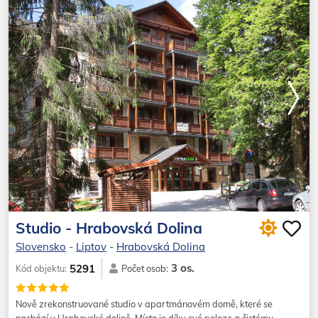
Studio - Hrabovská Dolina
Slovensko
-
Liptov
-
Hrabovská Dolina
3 os.
5291
Kód objektu:
Počet osob:
Nově zrekonstruované studio v apartmánovém domě, které se