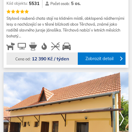
5 os.
5531
Kód objektu:
Počet osob:
Stylová roubená chata stojí na klidném místě, obklopená nádhernými
lesy a nacházející se v těsné blízkosti obce Těrchová, známé jako
rodiště slavného Juraje Jánošíka. Těrchová nabízí v letních měsících
bohatý…
12 390 Kč / týden
Zobrazit detail
Cena od: