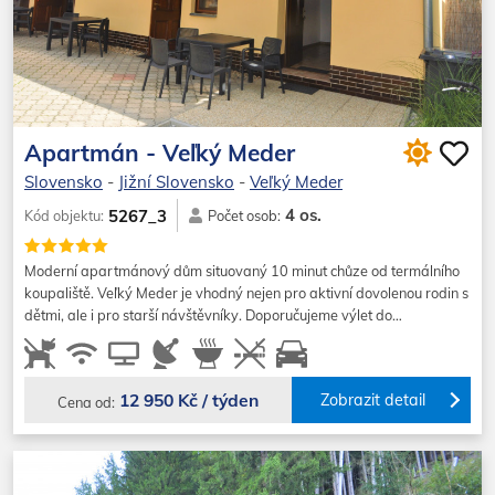
Apartmán - Veľký Meder
Slovensko
-
Jižní Slovensko
-
Veľký Meder
4 os.
5267_3
Kód objektu:
Počet osob:
Moderní apartmánový dům situovaný 10 minut chůze od termálního
koupaliště. Veľký Meder je vhodný nejen pro aktivní dovolenou rodin s
dětmi, ale i pro starší návštěvníky. Doporučujeme výlet do…
12 950 Kč / týden
Zobrazit detail
Cena od: