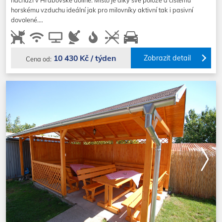
nachází v Hrabovské dolině. Místo je díky své poloze a čistému
horskému vzduchu ideální jak pro milovníky aktivní tak i pasivní
dovolené.…
10 430 Kč / týden
Zobrazit detail
Cena od: