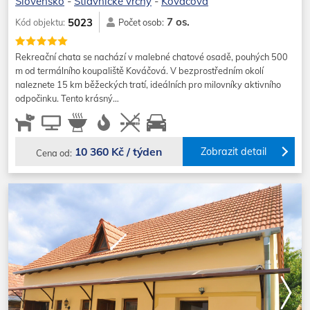
Slovensko
-
Štiavnické vrchy
-
Kováčová
7 os.
5023
Kód objektu:
Počet osob:
Rekreační chata se nachází v malebné chatové osadě, pouhých 500
m od termálního koupaliště Kováčová. V bezprostředním okolí
naleznete 15 km běžeckých tratí, ideálních pro milovníky aktivního
odpočinku. Tento krásný…
10 360 Kč / týden
Zobrazit detail
Cena od: