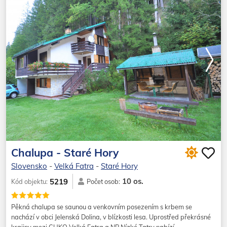
Chalupa - Staré Hory
Slovensko
-
Velká Fatra
-
Staré Hory
10 os.
5219
Kód objektu:
Počet osob:
Pěkná chalupa se saunou a venkovním posezením s krbem se
nachází v obci Jelenská Dolina, v blízkosti lesa. Uprostřed překrásné