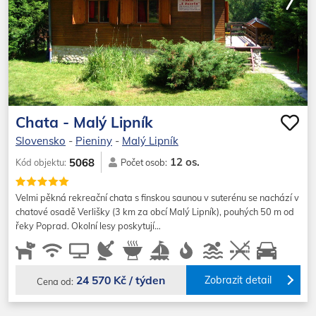
Chata - Malý Lipník
Slovensko
-
Pieniny
-
Malý Lipník
12 os.
5068
Kód objektu:
Počet osob:
Velmi pěkná rekreační chata s finskou saunou v suterénu se nachází v
chatové osadě Verlišky (3 km za obcí Malý Lipník), pouhých 50 m od
řeky Poprad. Okolní lesy poskytují…
24 570 Kč / týden
Zobrazit detail
Cena od: