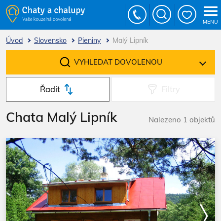
MENU
Úvod
Slovensko
Pieniny
Malý Lipník
VYHLEDAT DOVOLENOU
Řadit
Filtry
Chata Malý Lipník
Nalezeno 1 objektů