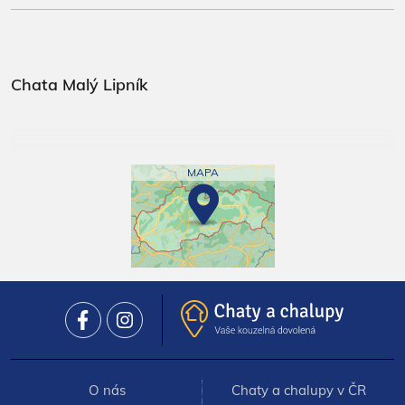
Chata Malý Lipník
MAPA
O nás
Chaty a chalupy v ČR