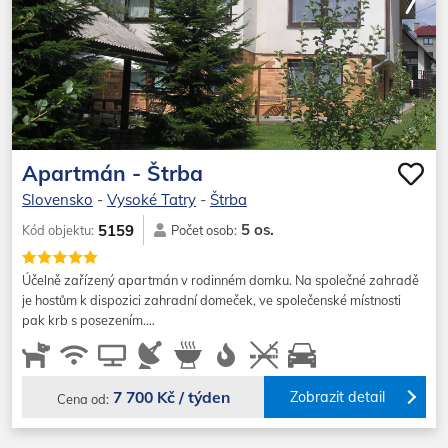
Apartmán - Štrba
Slovensko
-
Vysoké Tatry
-
Štrba
5 os.
5159
Kód objektu:
Počet osob:
Účelně zařízený apartmán v rodinném domku. Na společné zahradě
je hostům k dispozici zahradní domeček, ve společenské místnosti
pak krb s posezením.…
7 700 Kč / týden
Zobrazit detail
Cena od: