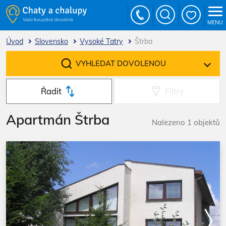
MENU
Úvod
Slovensko
Vysoké Tatry
Štrba
VYHLEDAT DOVOLENOU
Řadit
Filtry
Apartmán Štrba
Nalezeno 1 objektů