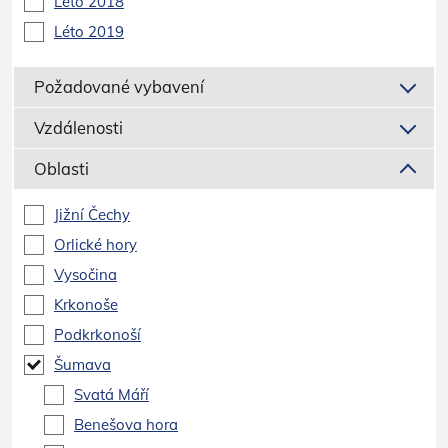
Léto 2018
Léto 2019
Požadované vybavení
Vzdálenosti
Oblasti
Jižní Čechy
Orlické hory
Vysočina
Krkonoše
Podkrkonoší
Šumava
Svatá Máří
Benešova hora