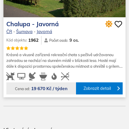
Chalupa - Javorná
ČR
-
Šumava
-
Javorná
9 os.
1962
Kód objektu:
Počet osob:
Krásná a vkusně zařízená rekreační chata s pečlivě udržovanou
zahradou se nachází na slunném místě v blízkosti lesa. Hosté mají
dále k dispozici prostornou společenskou místnost a ohniště s grilem.…
19 670 Kč / týden
Zobrazit detail
Cena od: