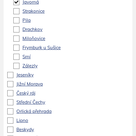
Javorná
Strakonice
Pila
Drachkov
Miloňovice
Frymburk u Sušice
Srní
Zálezly
Jeseníky
Jižní Morava
Český ráj
Střední Čechy
Orlická přehrada
Lipno
Beskydy