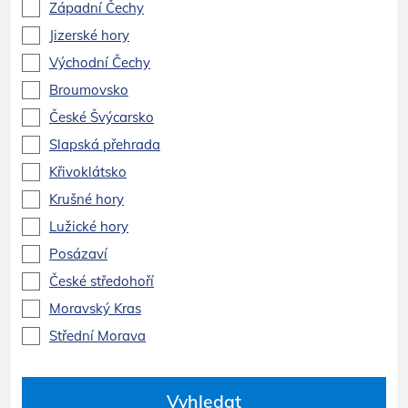
Západní Čechy
Jizerské hory
Východní Čechy
Broumovsko
České Švýcarsko
Slapská přehrada
Křivoklátsko
Krušné hory
Lužické hory
Posázaví
České středohoří
Moravský Kras
Střední Morava
Vyhledat