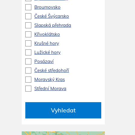
Broumovsko
České Švýcarsko
Slapská přehrada
Křivoklátsko
Krušné hory
Lužické hory
Posázaví
České středohoří
Moravský Kras
Střední Morava
Vyhledat