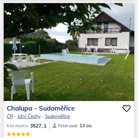
Chalupa - Sudoměřice
ČR
-
Jižní Čechy
-
Sudoměřice
13 os.
3527_1
Kód objektu:
Počet osob: