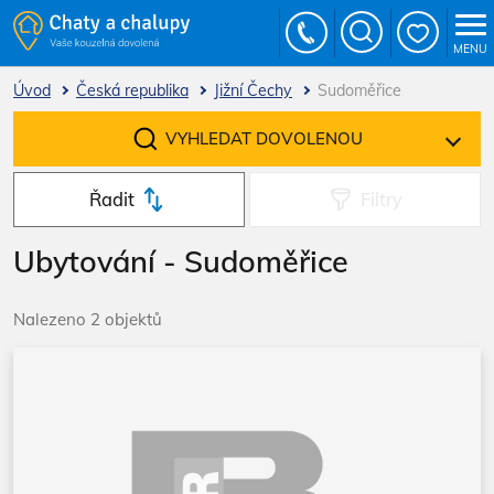
MENU
Úvod
Česká republika
Jižní Čechy
Sudoměřice
VYHLEDAT DOVOLENOU
Řadit
Filtry
Ubytování - Sudoměřice
Nalezeno 2 objektů