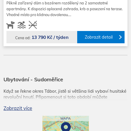
Pěkně zařízený dům s bazénem rozdělený na 2 samostatné
apartmány. K dispozici oplocená zahrada, krb a posezení na terase.
Vhodné místo pro klidnou dovolenou.…
13 790 Kč / týden
Zobrazit detail
Cena od:
Ubytování - Sudoměřice
Když se řekne okres Tábor, jistě si většina lidi vybaví husitské
revoluční hnutí. Připomenout si toto období můžete
návštěvou husitského muzea v Táboře. Expozice je vhodná i
Zobrazit
více
pro děti, které se s klíčovými pojmy seznámí prostřednictvím
komiksových panelů, mohou si vyzkoušet kroužkovou zbroj
MAPA
a plnit nejrůznější úkoly. Vaše putování po husitské historii
byste neměli ochudit o návštěvu zříceniny Kozí hrádek, kde