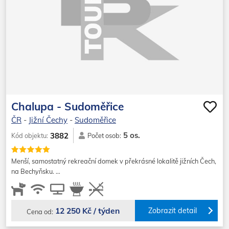
Chalupa - Sudoměřice
ČR
-
Jižní Čechy
-
Sudoměřice
5 os.
3882
Kód objektu:
Počet osob:
Menší, samostatný rekreační domek v překrásné lokalitě jižních Čech,
na Bechyňsku. …
12 250 Kč / týden
Zobrazit detail
Cena od: