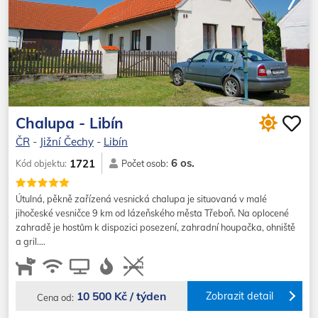
Chalupa - Libín
ČR
-
Jižní Čechy
-
Libín
6 os.
1721
Kód objektu:
Počet osob:
Útulná, pěkně zařízená vesnická chalupa je situovaná v malé
jihočeské vesničce 9 km od lázeňského města Třeboň. Na oplocené
zahradě je hostům k dispozici posezení, zahradní houpačka, ohniště
a gril.…
10 500 Kč / týden
Zobrazit detail
Cena od: