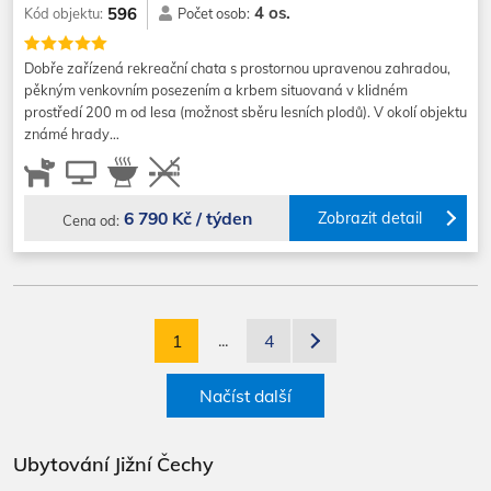
4 os.
596
Kód objektu:
Počet osob:
Dobře zařízená rekreační chata s prostornou upravenou zahradou,
pěkným venkovním posezením a krbem situovaná v klidném
prostředí 200 m od lesa (možnost sběru lesních plodů). V okolí objektu
známé hrady…
6 790 Kč / týden
Zobrazit detail
Cena od:
1
...
4
Načíst další
Ubytování Jižní Čechy