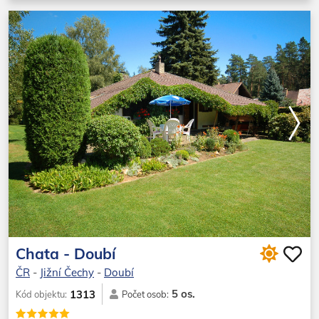
Chata - Doubí
ČR
-
Jižní Čechy
-
Doubí
5 os.
1313
Kód objektu:
Počet osob: