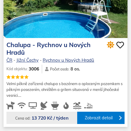
Chalupa - Rychnov u Nových
Hradů
ČR
-
Jižní Čechy
-
Rychnov u Nových Hradů
8 os.
3006
Kód objektu:
Počet osob:
Velmi pěkně zařízená chalupa s bazénem a oploceným pozemkem s
pěkným posezením, ohništěm a grilem situovaná v menší jihočeské
vesnici.…
13 720 Kč / týden
Zobrazit detail
Cena od: